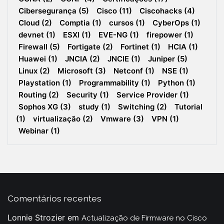
Cibersegurança
(5)
Cisco
(11)
Ciscohacks
(4)
Cloud
(2)
Comptia
(1)
cursos
(1)
CyberOps
(1)
devnet
(1)
ESXI
(1)
EVE-NG
(1)
firepower
(1)
Firewall
(5)
Fortigate
(2)
Fortinet
(1)
HCIA
(1)
Huawei
(1)
JNCIA
(2)
JNCIE
(1)
Juniper
(5)
Linux
(2)
Microsoft
(3)
Netconf
(1)
NSE
(1)
Playstation
(1)
Programmability
(1)
Python
(1)
Routing
(2)
Security
(1)
Service Provider
(1)
Sophos XG
(3)
study
(1)
Switching
(2)
Tutorial
(1)
virtualização
(2)
Vmware
(3)
VPN
(1)
Webinar
(1)
Comentários recentes
Lonnie Strozier
em
Actualização de Firmware no Cisco