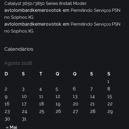
Catalyst 3650/3850 Series (Install Mode)
avtolombardkemerovotok
em
Permitindo Serviços PSN
no Sophos XG
avtolombardkemerovotok
em
Permitindo Serviços PSN
no Sophos XG
Calendários
Agosto 2026
D
S
T
Q
Q
S
S
1
2
3
4
5
6
7
8
9
10
11
12
13
14
15
16
17
18
19
20
21
22
23
24
25
26
27
28
29
30
31
« Mai