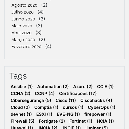
(2)
Agosto 2020
(4)
Julho 2020
(3)
Junho 2020
(3)
Maio 2020
(3)
Abril 2020
(2)
Março 2020
(4)
Fevereiro 2020
Tags
Ansible
(1)
Automation
(2)
Azure
(2)
CCIE
(1)
CCNA
(2)
CCNP
(4)
Certificações
(17)
Cibersegurança
(5)
Cisco
(11)
Ciscohacks
(4)
Cloud
(2)
Comptia
(1)
cursos
(1)
CyberOps
(1)
devnet
(1)
ESXI
(1)
EVE-NG
(1)
firepower
(1)
Firewall
(5)
Fortigate
(2)
Fortinet
(1)
HCIA
(1)
Huawei
(1)
JNCIA
(2)
JNCIE
(1)
Juniper
(5)